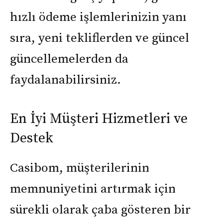
hızlı ödeme işlemlerinizin yanı
sıra, yeni tekliflerden ve güncel
güncellemelerden da
faydalanabilirsiniz.
En İyi Müşteri Hizmetleri ve
Destek
Casibom, müşterilerinin
memnuniyetini artırmak için
sürekli olarak çaba gösteren bir