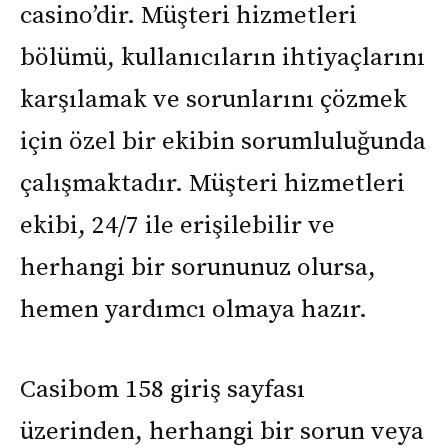
casino’dir. Müşteri hizmetleri
bölümü, kullanıcıların ihtiyaçlarını
karşılamak ve sorunlarını çözmek
için özel bir ekibin sorumluluğunda
çalışmaktadır. Müşteri hizmetleri
ekibi, 24/7 ile erişilebilir ve
herhangi bir sorununuz olursa,
hemen yardımcı olmaya hazır.
Casibom 158 giriş sayfası
üzerinden, herhangi bir sorun veya