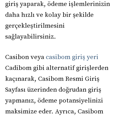
giriş yaparak, ödeme işlemlerinizin
daha hızlı ve kolay bir şekilde
gerçekleştirilmesini
sağlayabilirsiniz.
Casibon veya
casibom giriş yeri
Cadibom gibi alternatif girişlerden
kaçınarak, Casibom Resmi Giriş
Sayfası üzerinden doğrudan giriş
yapmanız, ödeme potansiyelinizi
maksimize eder. Ayrıca, Casibom