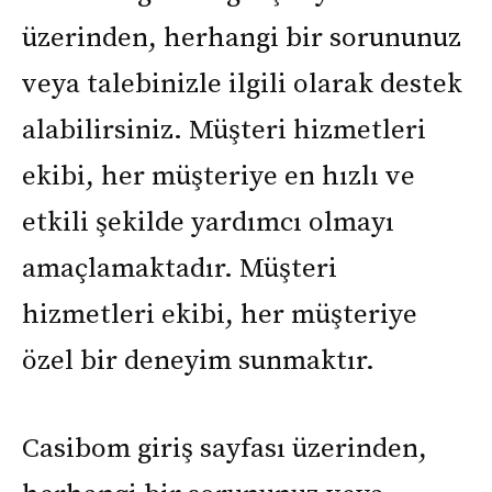
üzerinden, herhangi bir sorununuz
veya talebinizle ilgili olarak destek
alabilirsiniz. Müşteri hizmetleri
ekibi, her müşteriye en hızlı ve
etkili şekilde yardımcı olmayı
amaçlamaktadır. Müşteri
hizmetleri ekibi, her müşteriye
özel bir deneyim sunmaktır.
Casibom giriş sayfası üzerinden,