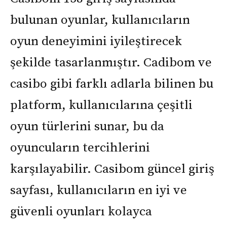
bulunan oyunlar, kullanıcıların
oyun deneyimini iyileştirecek
şekilde tasarlanmıştır. Cadibom ve
casibo gibi farklı adlarla bilinen bu
platform, kullanıcılarına çeşitli
oyun türlerini sunar, bu da
oyuncuların tercihlerini
karşılayabilir. Casibom güncel giriş
sayfası, kullanıcıların en iyi ve
güvenli oyunları kolayca