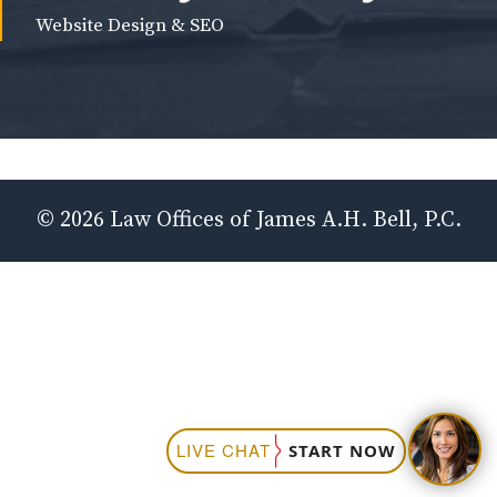
Website Design & SEO
© 2026 Law Offices of James A.H. Bell, P.C.