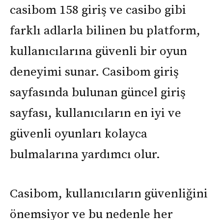
casibom 158 giriş ve casibo gibi
farklı adlarla bilinen bu platform,
kullanıcılarına güvenli bir oyun
deneyimi sunar. Casibom giriş
sayfasında bulunan güncel giriş
sayfası, kullanıcıların en iyi ve
güvenli oyunları kolayca
bulmalarına yardımcı olur.
Casibom, kullanıcıların güvenliğini
önemsiyor ve bu nedenle her